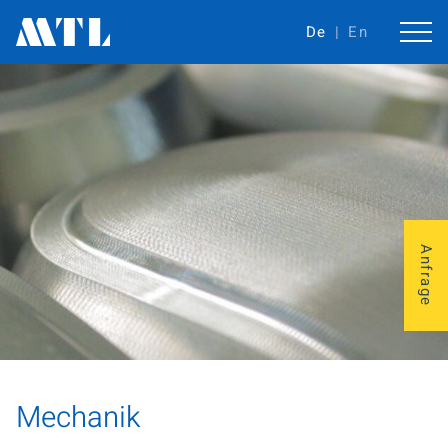
De
En
Anfrage
Mechanik